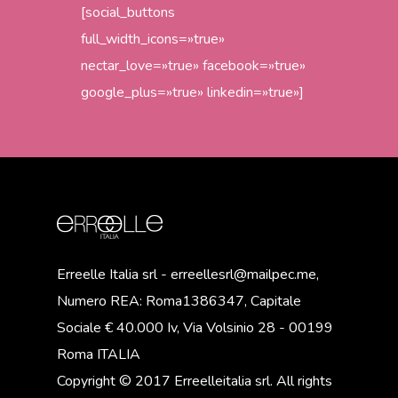
[social_buttons
full_width_icons=»true»
nectar_love=»true» facebook=»true»
google_plus=»true» linkedin=»true»]
Erreelle Italia srl - erreellesrl@mailpec.me,
Numero REA: Roma1386347, Capitale
Sociale € 40.000 Iv, Via Volsinio 28 - 00199
Roma ITALIA
Copyright © 2017 Erreelleitalia srl. All rights