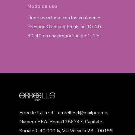
Modo de uso
Debe mezclarse con los volúmenes
Prestige Oxidizing Emulsion 10-20-
30-40 en una proporción de 1: 1,5
Erreelle Italia srl - erreellesrl@mailpec.me,
Numero REA: Roma1386347, Capitale
Sociale € 40.000 Iv, Via Volsinio 28 - 00199