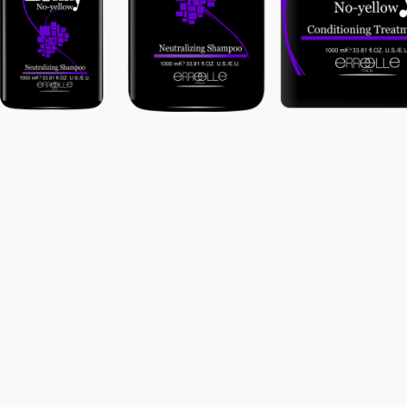
Bifasico
Glamour
Senza
Cera para
Risciacquo
cabellos
“Efecto
Zero Yellow
Botox”
Shampoo
Glamour
Zero Yellow
Gel para
Mask
cabellos
“Efecto
Botox”