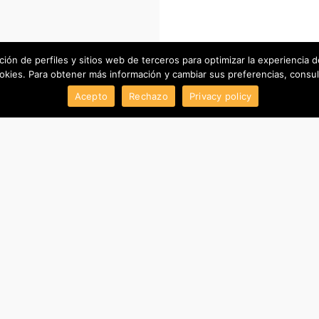
ación de perfiles y sitios web de terceros para optimizar la experiencia 
kies. Para obtener más información y cambiar sus preferencias, consult
Acepto
Rechazo
Privacy policy
LOGISTICA E DEPOSITI
SEDE LEGALE
via Federico Cozzolino 45
Via Volsinio n. 28
o REA:
84018 - SCAFATI (SA)
00199 - ROMA -
lsinio
+39 081 8506822
+39 081 85068
+39 081 8502132
+39 081 85021
ved.
+39 081 8567867
+39 081 85678
amministrazione@erreelleitalia.com
info@erreelleitali
stre