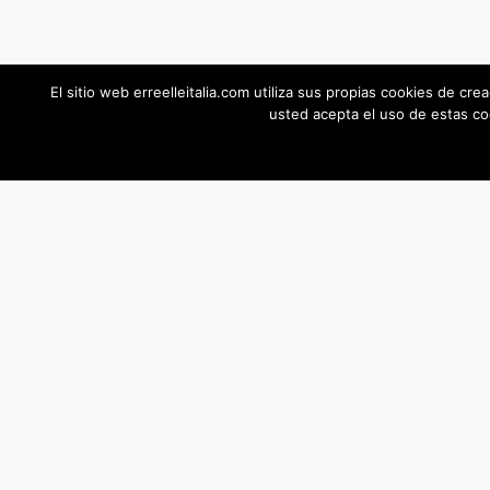
El sitio web erreelleitalia.com utiliza sus propias cookies de cre
usted acepta el uso de estas coo
Erreelle Italia srl - erreellesrl@mailpec.me, Numer
Roma1386347, Capitale Sociale € 40.000 Iv, Via Vo
28 - 00199 Roma ITALIA
Copyright © 2017 Erreelleitalia srl. All rights reser
Per ulteriori informazioni vi invitiamo a visitare le no