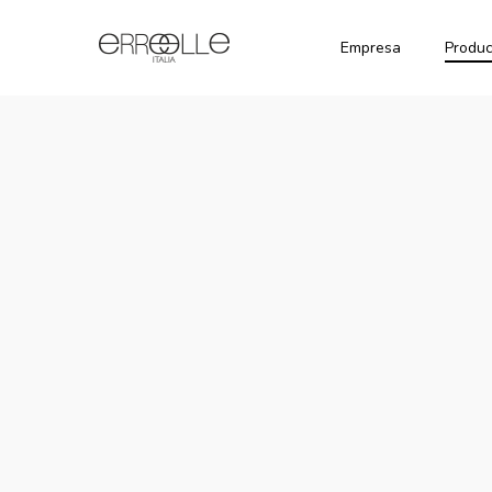
Empresa
Produc
Glamour
Permanent
Hair
Nuance
Hair Color
Shampoo
Naturali
Cream
Botox
Nuances
Color
Glamour
Cenere
Defence
Oxigeno en
Nuances
crema
Hair
Dorate
Shampoo
Glamour
Botox Curl
Nuances
Ammonia
Absolute
Rosse
Free Hair
Color Cream
Hair
Nuances
Shampoo
Marroni
Glamour
Botox Liss
Attivatore
Intense
Dolce
Hair
Glamour
Shampoo
Polvo
Botox
Decolorante
Intense
Azul
Protein
Glamour
Hair