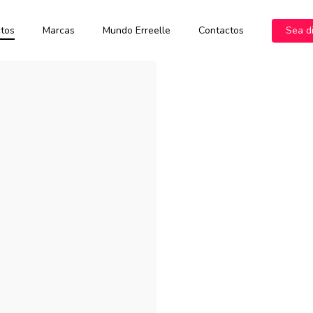
tos
Marcas
Mundo Erreelle
Contactos
Sea di
Prestige
Botanicolor
Prestige Vi
Crema
Blondy
Botanicoxy
Prestige Vi
Oxidante
Shampoo
Event
Prestige Vi
Prestige
Blondy
Color Free
Decolorante
Maschera
Prestige Vi
Azul
Prestige
Crema
Prestige
Oxidante
Event Color
Event
Oil
Color Free
Prestige
Nutricolor