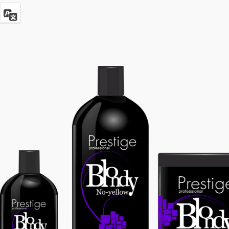
Laca en
Shampoo
spray con
Botox
efecto de
Argan
fijación
Keratin
Glamour
Glamour
Laca
Mascarilla
ecológica
Botox
Color
Glamour
Defence
Espuma
Modeladora
Glamour
Mascarilla
3 Finaltouch
Botox Curl
Leave-in
Absolute
Senza
Risciacquo
Glamour
Mascarilla
4
Botox Liss
Crystaltears
Intense
Cristalli
Liquidi
Glamour
Mascarilla
5
Botox
Lissnatural
Intense
Lisci Perfetti
Protein
6 Curlup
Glamour
Ricci
Mascarilla
Perfetti
Botox
Argan
7
Keratin
Instantbalm