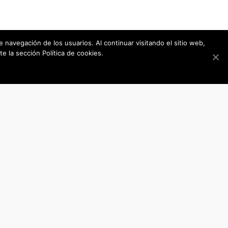
de navegación de los usuarios. Al continuar visitando el sitio web,
e la sección Política de cookies.
UFFICIO ESTERI
via Federico Cozzolino 45
 ITALIA
84018 - SCAFATI (SA)
22
+39 081 8506822
32
+39 081 8502132
67
+39 081 8567867
a.com
sales@erreelleitalia.com