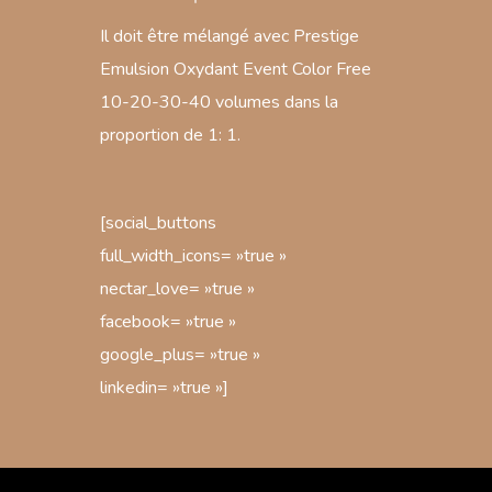
Il doit être mélangé avec Prestige
Emulsion Oxydant Event Color Free
10-20-30-40 volumes dans la
proportion de 1: 1.
[social_buttons
full_width_icons= »true »
nectar_love= »true »
facebook= »true »
google_plus= »true »
linkedin= »true »]