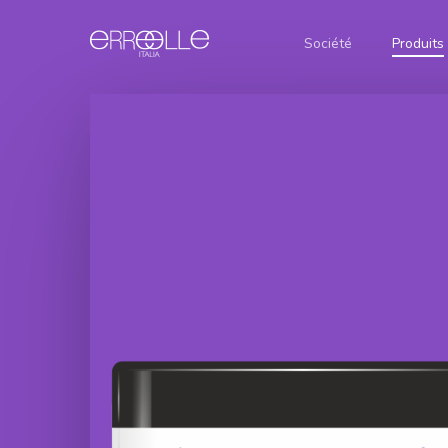
Société
Produits
Glamour
Permanent
Hair
Nuance
Hair Color
Shampoo
Naturali
Cream
Botox
Nuances
Color
Glamour
Cenere
Defence
Oxygen in
Nuances
cream
Hair
Dorate
Shampoo
Glamour
Botox Curl
Nuances
Ammonia
Absolute
Rosse
Free Hair
Color Cream
Hair
Nuances
Shampoo
Marroni
Glamour
Botox Liss
Attivatore
Intense
Dolce
Hair
Glamour
Shampoo
Podre
Botox
éclaircissante
Intense
Bleu
Protein
Glamour
Hair