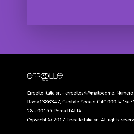
Glamour
Zero Yellow
Cera
Shampoo
capelli
“Effetto
Zero Yellow
Botox”
Mask
Glamour
Gel capelli
“Effetto
Botox”
Erreelle Italia srl - erreellesrl@mailpec.me, Numer
Roma1386347, Capitale Sociale € 40.000 Iv, Via Vo
28 - 00199 Roma ITALIA
Copyright © 2017 Erreelleitalia srl. All rights reser