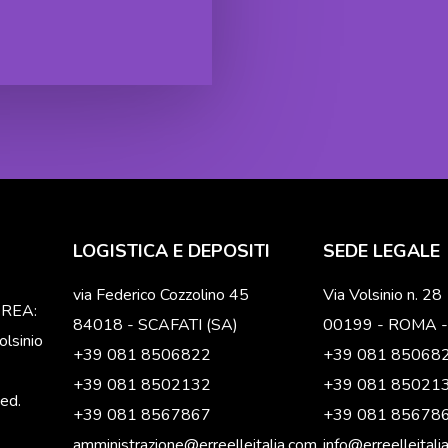
LOGISTICA E DEPOSITI
SEDE LEGALE
via Federico Cozzolino 45
Via Volsinio n. 28
o REA:
84018 - SCAFATI (SA)
00199 - ROMA -
lsinio
+39 081 8506822
+39 081 85068
+39 081 8502132
+39 081 85021
ved.
+39 081 8567867
+39 081 85678
amministrazione@erreelleitalia.com
info@erreelleitali