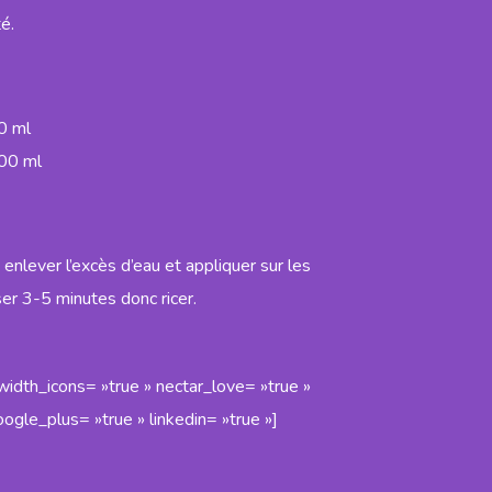
Capelli
all’acqua
é.
Crespi e
Prestig
Secchi
Finish
Mousse
Prestige
Extra
Shampoo
Volume
anticaduta
Prestig
Prestige
0 ml
Finish
Shampoo
Mousse
antiforfora
Modell
000 ml
Prestige
Shampoo
all’Olio di
Argan
Prestige
enlever l’excès d’eau et appliquer sur les
Shampoo
Capelli
er 3-5 minutes donc ricer.
Crespi e
Secchi
Prestige
Shampoo
lavaggi
_width_icons= »true » nectar_love= »true »
frequenti
ogle_plus= »true » linkedin= »true »]
Prestige
Shampoo
sebo
equilibrante