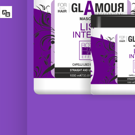
Effet de
Shampoo
fixation du
Botox
pulvérisateur
Argan
de cheveux
Keratin
Glamour
Glamour
Laque
Maschera
écologique
Botox
Color
Glamour
Defence
Schiuma
modellante
Glamour
Maschera
3 Finaltouch
Botox Curl
Leave-in
Absolute
Senza
Risciacquo
Glamour
Maschera
4
Botox Liss
Crystaltears
Intense
Cristalli
Liquidi
Glamour
Maschera
5 Lissnatural
Botox
Lisci Perfetti
Intense
Protein
6 Curlup Ricci
Perfetti
Glamour
Maschera
7 Instantbalm
Botox
Bifasico
Argan
Senza
Keratin
Risciacquo