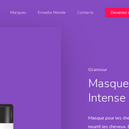
Marques
Erreelle Monde
Contacts
Devenez d
Botanicolor
Prestige
Presti
Botanicoxy
Ossigeno in
Blondy
Presti
Crema
Shampoo
Prestige Event
Color Free
Presti
Prestige
Blondy
Decolorante
Maschera
Prestige
Presti
Blu
Ossigeno
Glamour
Event Color
Prestige
Free
Event Color
Masque 
Oil
Prestige
Nutricolor
Intense
Masque pour les chev
nourrit les cheveux. 