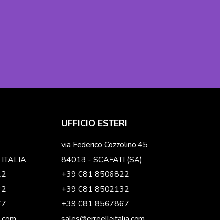
UFFICIO ESTERI
via Federico Cozzolino 45
 ITALIA
84018 - SCAFATI (SA)
22
+39 081 8506822
32
+39 081 8502132
67
+39 081 8567867
a.com
sales@erreelleitalia.com