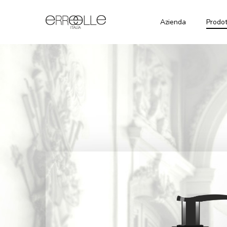
Azienda
Prodot
Permanent
Hair Color
Shampoo
Nuance
Cream
Color
Naturali
Defence
Ossigeno in
Nuances
Crema
Shampoo
Cenere
Curl
Ammonia
Nuances
Absolute
Free Hair
Dorate
Color Cream
Shampoo
Nuances
Liss
Attivatore
Rosse
Intense
Dolce
Nuances
Shampoo
Polvere
Marroni
Intense
Decolorante
Protein
Blu
Shampoo
Lacca Spray
Argan
Keratin
Lacca
Ecologica
Maschera
No gas
Color
Defence