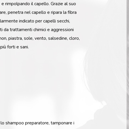
anticaduta
o e rimpolpando il capello. Grazie al suo
Shampoo
e, penetra nel capello e ripara la fibra
antiforfora
olarmente indicato per capelli secchi,
Shampoo
Argan Oil
ati da trattamenti chimici e aggressioni
Shampoo
Capelli
on, piastra, sole, vento, salsedine, cloro,
Crespi
più forti e sani.
Shampoo
lavaggi
frequenti
Shampoo
sebo
equilibrante
Prestige
Nature S
n lo shampoo preparatore, tamponare i