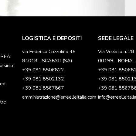
LOGISTICA E DEPOSITI
SEDE LEGALE
via Federico Cozzolino 45
Via Volsinio n. 28
o REA:
84018 - SCAFATI (SA)
00199 - ROMA -
lsinio
+39 081 8506822
+39 081 85068
+39 081 8502132
+39 081 85021
ved.
+39 081 8567867
+39 081 85678
amministrazione@erreelleitalia.com
info@erreelleitali
stre