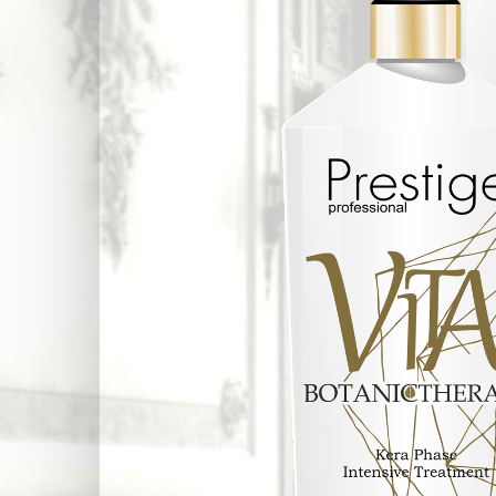
Schiuma
modellante
Maschera
Curl
3 Finaltouch
Absolute
Leave-in
Senza
Maschera
Risciacquo
Liss
Intense
4
Crystaltears
Maschera
Cristalli
Intense
Liquidi
Protein
5
Maschera
Lissnatural
Argan
Lisci Perfetti
Keratin
6 Curlup
Cera
Ricci
effetto
Perfetti
Botox
7
Gel effetto
Instantbalm
Botox
Bifasico
Senza
Risciacquo
Zero Yellow
Shampoo
Zero Yellow
Mask