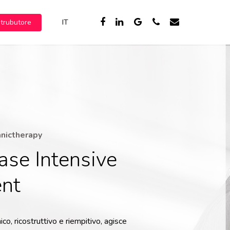
strubutore
IT
Prestige Vita 1
Gel Extra
Strong
Prestige
Prestige Vita 2
Cristalli
Gel Iper
Liquidi
Prestige Vita 3
Strong
Districante
Prestige Vita 4
Iper Strong
Bifasico
Hair Wax
Fiale
anictherapy
Water Hair
anticaduta
Wax
Fiale
ase Intensive
Ristrutturanti
Maschera
nt
Argan Oil
Maschera
Capelli
Crespi e
Secchi
co, ricostruttivo e riempitivo, agisce
Shampoo