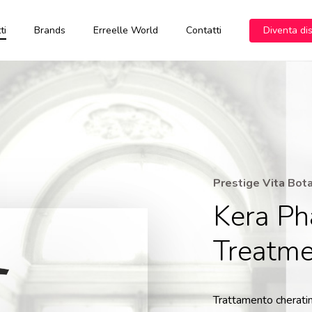
ti
Brands
Erreelle World
Contatti
Diventa di
GREY
Crema Oxy
Botanicolor
Bleaching
Blondy
Prestige
Botanicoxy
powder
Shampoo
Decoloranti
Prestige
Oxygen
Blondy
Event Color
Event
Perfumed
Maschera
Oil
Color Free
Erreelle
Nutricolor
Oxy Event
Prestige Vita Bot
Color Free
Kera Ph
Treatme
Trattamento cheratini