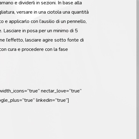
mano e dividerli in sezioni. In base alla
liatura, versare in una ciotola una quantità
o e applicarlo con l’ausilio di un pennello,
te. Lasciare in posa per un minimo di 5
e l’effetto, lasciare agire sotto fonte di
 con cura e procedere con la fase
_width_icons=”true” nectar_love=”true”
gle_plus=”true” linkedin=”true”]