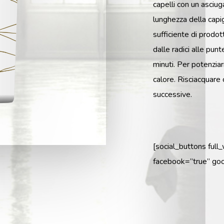
capelli con un asciuga
lunghezza della capig
sufficiente di prodott
dalle radici alle pun
minuti. Per potenziarn
calore. Risciacquare
successive.
[social_buttons full
facebook=”true” goo